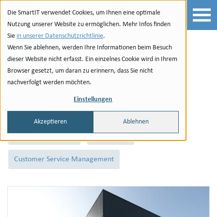
Zur Navigation
zu den Quicklinks
Zur Suche
Zum Inhalt
Die SmartIT verwendet Cookies, um Ihnen eine optimale
Nutzung unserer Website zu ermöglichen. Mehr Infos finden
Sie
in unserer Datenschutzrichtlinie
.
Wenn Sie ablehnen, werden Ihre Informationen beim Besuch
Blog
dieser Website nicht erfasst. Ein einzelnes Cookie wird in Ihrem
Browser gesetzt, um daran zu erinnern, dass Sie nicht
nachverfolgt werden möchten.
Alle
Business
Security
Collaboration
Einstellungen
Workplace
People + Culture
Azure
Akzeptieren
Ablehnen
OnPrem + Network
Datacenter
Customer Service Management