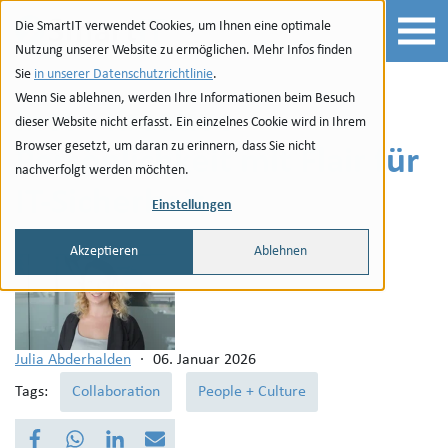
Zur Navigation
zu den Quicklinks
Zur Suche
Zum Inhalt
Die SmartIT verwendet Cookies, um Ihnen eine optimale
Nutzung unserer Website zu ermöglichen. Mehr Infos finden
Sie
in unserer Datenschutzrichtlinie
.
Wenn Sie ablehnen, werden Ihre Informationen beim Besuch
Ines - Kreative
dieser Website nicht erfasst. Ein einzelnes Cookie wird in Ihrem
Browser gesetzt, um daran zu erinnern, dass Sie nicht
Persönlichkeit mit Flair für
nachverfolgt werden möchten.
IT-Sicherheit
Einstellungen
Akzeptieren
Ablehnen
Julia Abderhalden
·
06. Januar 2026
Tags:
Collaboration
People + Culture