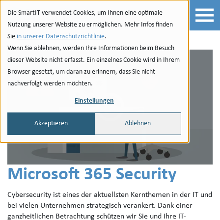
Zur Navigation
zu den Quicklinks
Zur Suche
Zum Inhalt
Die SmartIT verwendet Cookies, um Ihnen eine optimale
Nutzung unserer Website zu ermöglichen. Mehr Infos finden
Sie
in unserer Datenschutzrichtlinie
.
Wenn Sie ablehnen, werden Ihre Informationen beim Besuch
dieser Website nicht erfasst. Ein einzelnes Cookie wird in Ihrem
Browser gesetzt, um daran zu erinnern, dass Sie nicht
nachverfolgt werden möchten.
Einstellungen
Akzeptieren
Ablehnen
Microsoft 365 Security
Cybersecurity ist eines der aktuellsten Kernthemen in der IT und
bei vielen Unternehmen strategisch verankert. Dank einer
ganzheitlichen Betrachtung schützen wir Sie und Ihre IT-