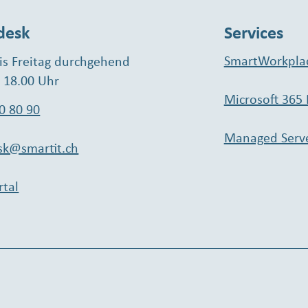
desk
Services
SmartWorkpla
s Freitag durchgehend
- 18.00 Uhr
Microsoft 365
0 80 90
Managed Serv
sk@smartit.ch
rtal