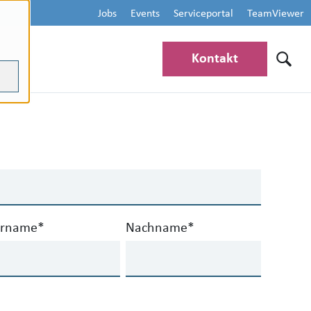
Jobs
Events
Serviceportal
TeamViewer
Kontakt
orname
*
Nachname
*