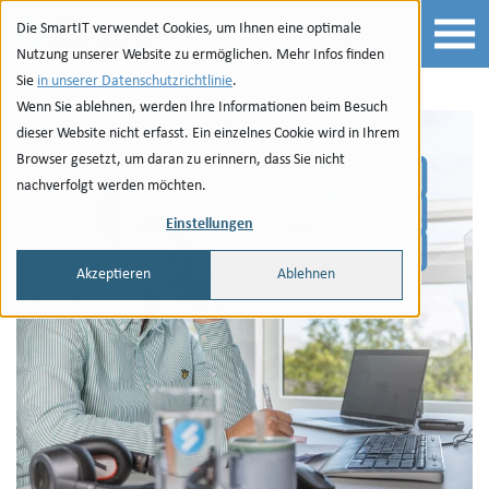
Zur Navigation
zu den Quicklinks
Zur Suche
Zum Inhalt
Die SmartIT verwendet Cookies, um Ihnen eine optimale
Nutzung unserer Website zu ermöglichen. Mehr Infos finden
Sie
in unserer Datenschutzrichtlinie
.
Wenn Sie ablehnen, werden Ihre Informationen beim Besuch
dieser Website nicht erfasst. Ein einzelnes Cookie wird in Ihrem
Browser gesetzt, um daran zu erinnern, dass Sie nicht
nachverfolgt werden möchten.
Einstellungen
Akzeptieren
Ablehnen