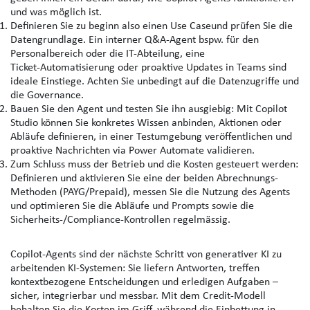
und was möglich ist.
Definieren Sie zu beginn also einen Use Caseund prüfen Sie die
Datengrundlage. Ein i
nterner Q&A‑Agent bspw. für den
Personalbereich oder die IT-Abteilung, eine
Ticket‑Automatisierung oder proaktive Updates in Teams sind
ideale Einstiege. Achten Sie unbedingt auf die Datenzugriffe und
die Governance.
Bauen Sie den Agent und testen Sie ihn ausgiebig
: Mit Copilot
Studio können Sie konkretes Wissen anbinden, Aktionen oder
Abläufe definieren, in einer Testumgebung veröffentlichen und
proaktive Nachrichten via Power Automate validieren.
Zum Schluss muss der Betrieb und die Kosten gesteuert werden
:
Definieren und aktivieren Sie eine der beiden Abrechnungs-
Methoden (PAYG/Prepaid), messen Sie die Nutzung des Agents
und optimieren Sie die Abläufe und Prompts sowie die
Sicherheits‑/Compliance‑Kontrollen regelmässig.
Copilot‑Agents sind der nächste Schritt von generativer KI zu
arbeitenden KI‑Systemen
: Sie liefern Antworten, treffen
kontextbezogene Entscheidungen und erledigen Aufgaben –
sicher, integrierbar und messbar. Mit dem
Credit‑Modell
behalten Sie die Kosten im Griff, während die
Einbettung in