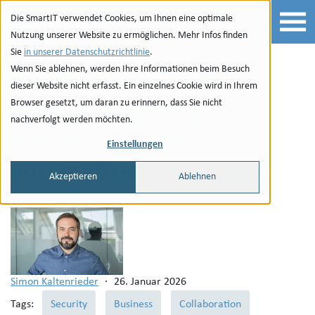
Zur Navigation
zu den Quicklinks
Zur Suche
Zum Inhalt
Die SmartIT verwendet Cookies, um Ihnen eine optimale
Nutzung unserer Website zu ermöglichen. Mehr Infos finden
Sie
in unserer Datenschutzrichtlinie
.
Wenn Sie ablehnen, werden Ihre Informationen beim Besuch
Copilot Agents: wie
dieser Website nicht erfasst. Ein einzelnes Cookie wird in Ihrem
Browser gesetzt, um daran zu erinnern, dass Sie nicht
können repetitive
nachverfolgt werden möchten.
Aufgaben im Büro
Einstellungen
automatisiert werden?
Akzeptieren
Ablehnen
Simon Kaltenrieder
·
26. Januar 2026
Tags:
Security
Business
Collaboration