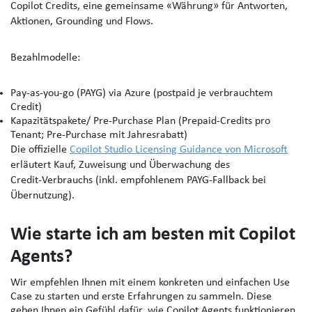
Copilot Credits, eine
gemeinsame «Währung» für Antworten,
Aktionen, Grounding und Flows.
Bezahlmodelle
:
Pay‑as‑you‑go (PAYG)
via Azure (postpaid je verbrauchtem
Credit)
Kapazitätspakete/ Pre‑Purchase Plan
(Prepaid‑Credits pro
Tenant; Pre‑Purchase mit Jahresrabatt)
Die offizielle
Copilot Studio Licensing Guidance
von Microsoft
erläutert Kauf, Zuweisung und Überwachung des
Credit‑Verbrauchs (inkl. empfohlenem PAYG‑Fallback bei
Übernutzung).
Wie starte ich am besten mit Copilot
Agents?
Wir empfehlen Ihnen mit einem konkreten und einfachen Use
Case zu starten und erste Erfahrungen zu sammeln. Diese
geben Ihnen ein Gefühl dafür, wie Copilot Agents funktionieren