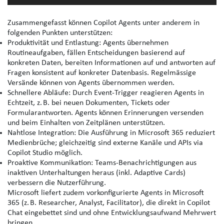
Zusammengefasst können Copilot Agents unter anderem in
folgenden Punkten unterstützen:
Produktivität und Entlastung
: Agents übernehmen
Routineaufgaben, fällen Entscheidungen basierend auf
konkreten Daten, bereiten Informationen auf und antworten auf
Fragen konsistent auf konkreter Datenbasis. Regelmässige
Versände können von Agents übernommen werden.
Schnellere Abläufe
: Durch Event‑Trigger reagieren Agents in
Echtzeit, z. B. bei neuen Dokumenten, Tickets oder
Formularantworten. Agents können Erinnerungen versenden
und beim Einhalten von Zeitplänen unterstützen.
Nahtlose Integration
: Die Ausführung in Microsoft 365 reduziert
Medienbrüche; gleichzeitig sind externe Kanäle und APIs via
Copilot Studio möglich.
Proaktive Kommunikation
: Teams‑Benachrichtigungen aus
inaktiven Unterhaltungen heraus (inkl. Adaptive Cards)
verbessern die Nutzerführung.
Microsoft liefert zudem
vorkonfigurierte Agents
in Microsoft
365 (z. B. Researcher, Analyst, Facilitator), die direkt in Copilot
Chat eingebettet sind und ohne Entwicklungsaufwand Mehrwert
bringen.