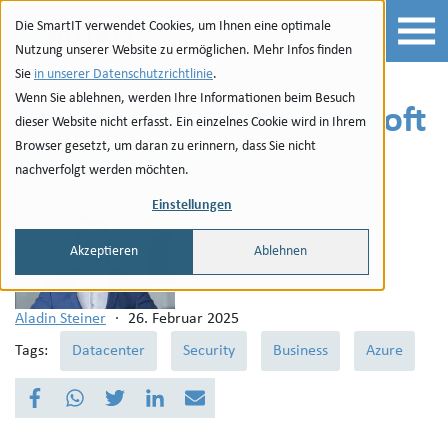
Zur Navigation
zu den Quicklinks
Zur Suche
Zum Inhalt
Die SmartIT verwendet Cookies, um Ihnen eine optimale
Nutzung unserer Website zu ermöglichen. Mehr Infos finden
Sie
in unserer Datenschutzrichtlinie
.
Wenn Sie ablehnen, werden Ihre Informationen beim Besuch
Zertifizierung als Microsoft
dieser Website nicht erfasst. Ein einzelnes Cookie wird in Ihrem
Browser gesetzt, um daran zu erinnern, dass Sie nicht
Security Partner
nachverfolgt werden möchten.
Einstellungen
Akzeptieren
Ablehnen
Aladin Steiner
·
26. Februar 2025
Tags:
Datacenter
Security
Business
Azure