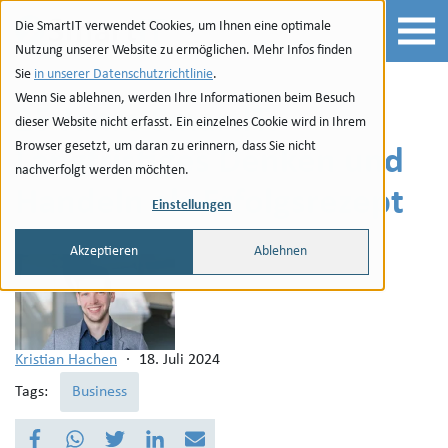
Zur Navigation
zu den Quicklinks
Zur Suche
Zum Inhalt
Die SmartIT verwendet Cookies, um Ihnen eine optimale
Nutzung unserer Website zu ermöglichen. Mehr Infos finden
Sie
in unserer Datenschutzrichtlinie
.
Wenn Sie ablehnen, werden Ihre Informationen beim Besuch
25 Jahre SmartIT:
dieser Website nicht erfasst. Ein einzelnes Cookie wird in Ihrem
Browser gesetzt, um daran zu erinnern, dass Sie nicht
Langfristiges Denken und
nachverfolgt werden möchten.
Handeln als Erfolgsrezept
Einstellungen
Akzeptieren
Ablehnen
Kristian Hachen
·
18. Juli 2024
Tags:
Business