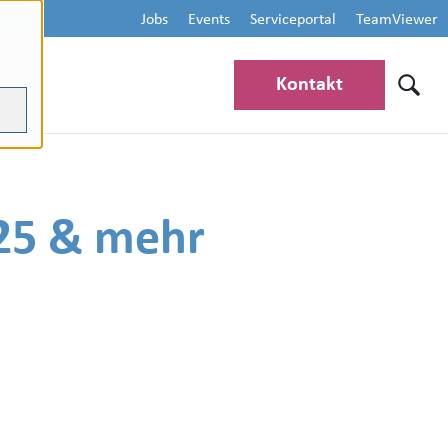
Jobs
Events
Serviceportal
TeamViewer
Kontakt
025 & mehr