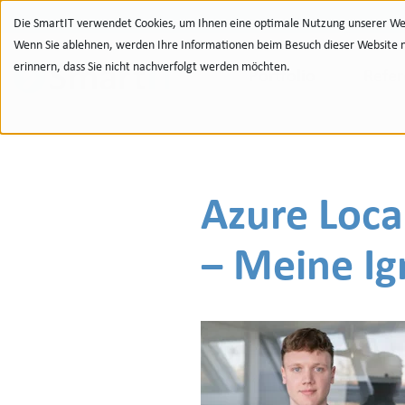
Zur Navigation
zu den Quicklinks
Zur Suche
Zum Inhalt
Die SmartIT verwendet Cookies, um Ihnen eine optimale Nutzung unserer Web
Wenn Sie ablehnen, werden Ihre Informationen beim Besuch dieser Website nic
erinnern, dass Sie nicht nachverfolgt werden möchten.
Portfolio
Refe
Azure Loca
‒ Meine Ig