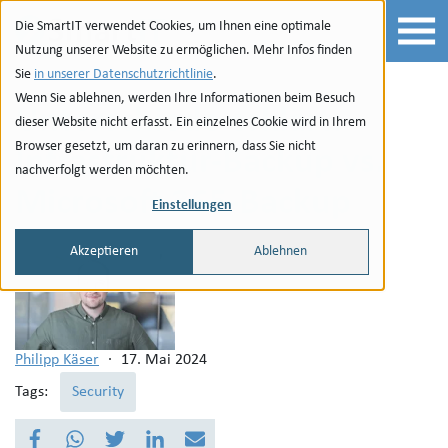
Zur Navigation
zu den Quicklinks
Zur Suche
Zum Inhalt
Die SmartIT verwendet Cookies, um Ihnen eine optimale
Nutzung unserer Website zu ermöglichen. Mehr Infos finden
Sie
in unserer Datenschutzrichtlinie
.
Wenn Sie ablehnen, werden Ihre Informationen beim Besuch
Unterschiede erklärt:
dieser Website nicht erfasst. Ein einzelnes Cookie wird in Ihrem
Browser gesetzt, um daran zu erinnern, dass Sie nicht
Infrastruktur-Backup vs.
nachverfolgt werden möchten.
Microsoft 365-Backup
Einstellungen
Akzeptieren
Ablehnen
Philipp Käser
·
17. Mai 2024
Tags:
Security