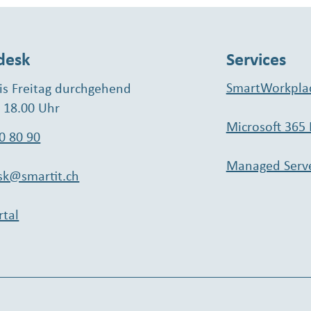
desk
Services
SmartWorkpla
s Freitag durchgehend
- 18.00 Uhr
Microsoft 365
0 80 90
Managed Serv
sk@smartit.ch
rtal