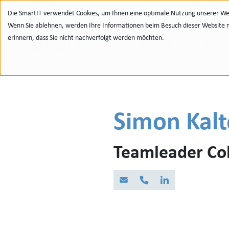
Zur Navigation
zu den Quicklinks
Zur Suche
Zum Inhalt
Die SmartIT verwendet Cookies, um Ihnen eine optimale Nutzung unserer Web
Wenn Sie ablehnen, werden Ihre Informationen beim Besuch dieser Website nic
erinnern, dass Sie nicht nachverfolgt werden möchten.
Portfolio
Refe
Simon Kalt
Teamleader Col
Email
Phone
LinkedIn