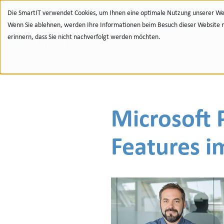
Zur Navigation
zu den Quicklinks
Zur Suche
Zum Inhalt
Die SmartIT verwendet Cookies, um Ihnen eine optimale Nutzung unserer Web
Wenn Sie ablehnen, werden Ihre Informationen beim Besuch dieser Website nic
erinnern, dass Sie nicht nachverfolgt werden möchten.
Portfolio
Refe
Microsoft 
Features i