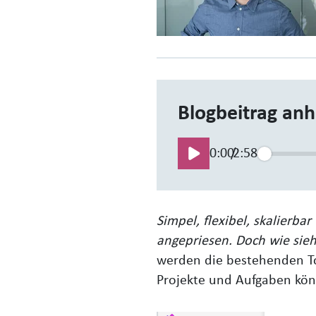
Blogbeitrag an
0:00
/
2:58
Simpel, flexibel, skalierb
angepriesen. Doch wie sie
werden die bestehenden To
Projekte und Aufgaben kön