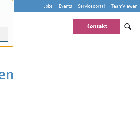
Jobs
Events
Serviceportal
TeamViewer
Kontakt
uen