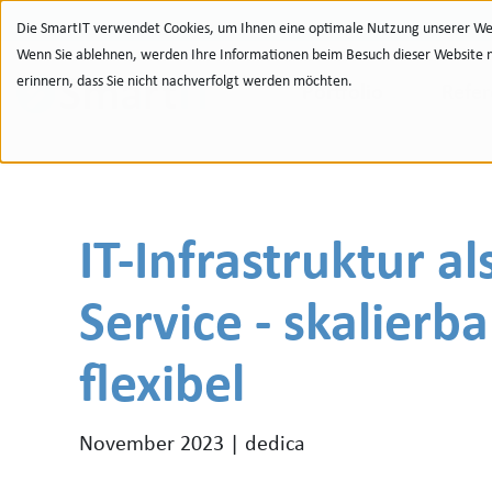
Zur Navigation
zu den Quicklinks
Zur Suche
Zum Inhalt
Die SmartIT verwendet Cookies, um Ihnen eine optimale Nutzung unserer Web
Wenn Sie ablehnen, werden Ihre Informationen beim Besuch dieser Website nic
erinnern, dass Sie nicht nachverfolgt werden möchten.
Portfolio
Refe
IT-Infrastruktur 
Service - skalierb
flexibel
November 2023 | dedica