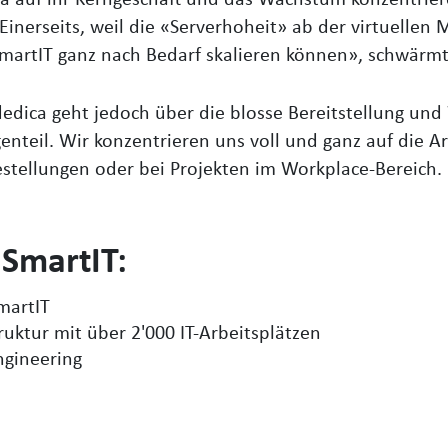
ca auf ihr Kerngeschäft und das Wachstum konzentri
inerseits, weil die «Serverhoheit» ab der virtuellen M
 SmartIT ganz nach Bedarf skalieren können», schwärm
edica geht jedoch über die blosse Bereitstellung und
enteil. Wir konzentrieren uns voll und ganz auf die 
stellungen oder bei Projekten im Workplace-Bereich. 
 SmartIT:
martIT
uktur mit über 2'000 IT-Arbeitsplätzen
ngineering