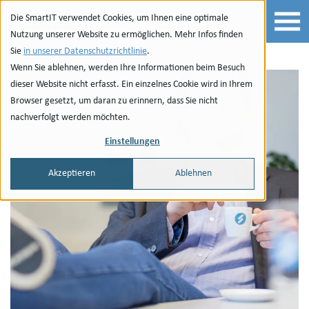
Zur Navigation
zu den Quicklinks
Zur Suche
Zum Inhalt
Die SmartIT verwendet Cookies, um Ihnen eine optimale
Nutzung unserer Website zu ermöglichen. Mehr Infos finden
Sie
in unserer Datenschutzrichtlinie
.
Wenn Sie ablehnen, werden Ihre Informationen beim Besuch
dieser Website nicht erfasst. Ein einzelnes Cookie wird in Ihrem
Browser gesetzt, um daran zu erinnern, dass Sie nicht
nachverfolgt werden möchten.
Einstellungen
Akzeptieren
Ablehnen