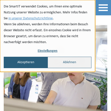
Zur Navigation
zu den Quicklinks
Zur Suche
Zum Inhalt
Die SmartIT verwendet Cookies, um Ihnen eine optimale
Nutzung unserer Website zu ermöglichen. Mehr Infos finden
Sie
in unserer Datenschutzrichtlinie
.
Wenn Sie ablehnen, werden Ihre Informationen beim Besuch
dieser Website nicht erfasst. Ein einzelnes Cookie wird in Ihrem
Browser gesetzt, um daran zu erinnern, dass Sie nicht
nachverfolgt werden möchten.
Einstellungen
Akzeptieren
Ablehnen