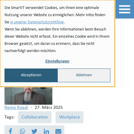
Zur Navigation
zu den Quicklinks
Zur Suche
Zum Inhalt
Die SmartIT verwendet Cookies, um Ihnen eine optimale
Nutzung unserer Website zu ermöglichen. Mehr Infos finden
Sie
in unserer Datenschutzrichtlinie
.
Wenn Sie ablehnen, werden Ihre Informationen beim Besuch
Windows 10 End of Life:
dieser Website nicht erfasst. Ein einzelnes Cookie wird in Ihrem
Browser gesetzt, um daran zu erinnern, dass Sie nicht
Zeit für den Wechsel zu
nachverfolgt werden möchten.
Windows 11
Einstellungen
Akzeptieren
Ablehnen
Remo Rüedi
·
27. März 2025
Tags:
Collaboration
Workplace