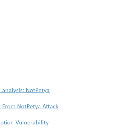
 analysis: NotPetya
r From NotPetya Attack
ption Vulnerability