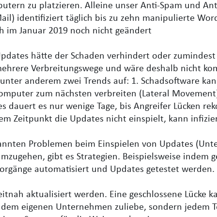
tern zu platzieren. Alleine unser Anti-Spam und An
l) identifiziert täglich bis zu zehn manipulierte Wor
ich im Januar 2019 noch nicht geändert
Updates hätte der Schaden verhindert oder zumindes
ehrere Verbreitungswege und wäre deshalb nicht kom
n unter anderem zwei Trends auf: 1. Schadsoftware ka
Computer zum nächsten verbreiten (Lateral Movement
s dauert es nur wenige Tage, bis Angreifer Lücken re
em Zeitpunkt die Updates nicht einspielt, kann infizie
annten Problemen beim Einspielen von Updates (Unt
zugehen, gibt es Strategien. Beispielsweise indem ge
Vorgänge automatisiert und Updates getestet werden.
eitnah aktualisiert werden. Eine geschlossene Lücke k
r dem eigenen Unternehmen zuliebe, sondern jedem T