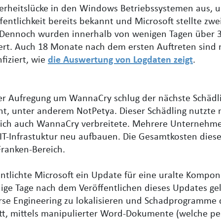
erheitslücke in den Windows Betriebssystemen aus, u
fentlichkeit bereits bekannt und Microsoft stellte zw
. Dennoch wurden innerhalb von wenigen Tagen über 
iert. Auch 18 Monate nach dem ersten Auftreten sind
fiziert, wie
die Auswertung von Logdaten zeigt
.
 Aufregung um WannaCry schlug der nächste Schädling
t, unter anderem NotPetya. Dieser Schädling nutzte 
 sich auch WannaCry verbreitete. Mehrere Unternehmen
IT-Infrastuktur neu aufbauen. Die Gesamtkosten diese
Franken-Bereich.
ntlichte Microsoft ein Update für eine uralte Kompon
ige Tage nach dem Veröffentlichen dieses Updates gel
rse Engineering zu lokalisieren und Schadprogramme d
att, mittels manipulierter Word-Dokumente (welche p