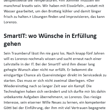
beispielsweise die Temperaturen. «Im Sommer mussten wir
manchmal kreativ sein. Wir haben mit Eiswürfeln , anstatt mit
Wasser gearbeitet, um den Brotteig kühler und damit länger
frisch zu halten.» Lösungen finden und improvisieren, das kann
Lorenzo.
SmartIT: wo Wünsche in Erfüllung
gehen
Sein Traumberuf lässt ihn nie ganz los. Nach knapp fünf Jahren
will es Lorenzo nochmals wissen und sucht erneut nach einer
Lehrstelle in der IT. Bei der SmartIT wird ihm dieser lang
gehegte Wunsch aber nicht nur erfüllt. Er bekommt die
einzigartige Chance als Quereinsteiger direkt im Servicedesk zu
starten. Das muss er sich nicht zweimal überlegen. «Der
Wiedereinstieg nach so langer Zeit war ein Kampf. Die
Technologien haben sich verändert und ich durfte mir bis dahin
unbekannte Aufgaben übernehmen», so Lorenzo. Das riesige
Interesse, sein eiserner Wille Neues zu lernen, ein kompetenter
Götti bei der Einführung, der ihm mit viel Vertrauen begegnete