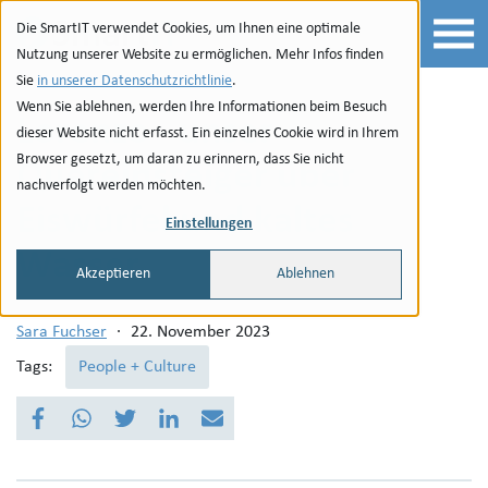
Zur Navigation
zu den Quicklinks
Zur Suche
Zum Inhalt
Die SmartIT verwendet Cookies, um Ihnen eine optimale
Nutzung unserer Website zu ermöglichen. Mehr Infos finden
Sie
in unserer Datenschutzrichtlinie
.
Wenn Sie ablehnen, werden Ihre Informationen beim Besuch
Lorenzo - unser
dieser Website nicht erfasst. Ein einzelnes Cookie wird in Ihrem
Browser gesetzt, um daran zu erinnern, dass Sie nicht
Quereinsteiger über
nachverfolgt werden möchten.
Eiswürfel und kaltes
Einstellungen
Wasser
Akzeptieren
Ablehnen
Sara Fuchser
·
22. November 2023
Tags:
People + Culture