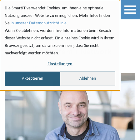
Zur Navigation
zu den Quicklinks
Zur Suche
Zum Inhalt
Die SmartIT verwendet Cookies, um Ihnen eine optimale
Nutzung unserer Website zu ermöglichen. Mehr Infos finden
Sie
in unserer Datenschutzrichtlinie
.
Wenn Sie ablehnen, werden Ihre Informationen beim Besuch
Hansruedi Brunner
dieser Website nicht erfasst. Ein einzelnes Cookie wird in Ihrem
Browser gesetzt, um daran zu erinnern, dass Sie nicht
Consultant OnPrem + Network
nachverfolgt werden möchten.
Einstellungen
Email
Phone
LinkedIn
Akzeptieren
Ablehnen