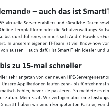
demand» – auch das ist SmartI
55 virtuelle Server etabliert und sämtliche Daten sowi
Online-Lernplattform oder die Schulverwaltungs-Softw
selbst durchführen», erinnert sich André Huwiler. «Für 
giert. In unserem eigenen IT-Team ist viel Know-how 
von aussen – auch dafür ist SmartIT ein idealer und u
bis zu 15-mal schneller
ler sehr angetan von der neuen HPE-Servergeneration:
: Unsere Applikationen laufen zehn- bis fünfzehnmal sc
omatisch Fehler, bevor sie passieren. So meldete es ei
r Zutun. Mein Fazit: Wir verfügen über eine leistungsf
t SmartIT haben wir einen kompetenten Partner, von d