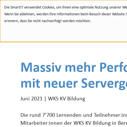
Zur Navigation
zu den Quicklinks
Zur Suche
Zum Inhalt
Die SmartIT verwendet Cookies, um Ihnen eine optimale Nutzung unserer Web
Wenn Sie ablehnen, werden Ihre Informationen beim Besuch dieser Website nic
erinnern, dass Sie nicht nachverfolgt werden möchten.
Portfolio
Refe
Massiv mehr Per
mit neuer Serverg
Juni 2021 | WKS KV Bildung
Die rund 7’700 Lernenden und Teilnehmer:i
Mitarbeiter:innen der WKS KV Bildung in Be