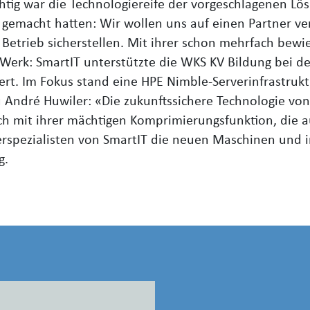
chtig war die Technologiereife der vorgeschlagenen Lö
r gemacht hatten: Wir wollen uns auf einen Partner v
etrieb sicherstellen. Mit ihrer schon mehrfach bewie
 Werk: SmartIT unterstützte die WKS KV Bildung bei 
rt. Im Fokus stand eine HPE Nimble-Serverinfrastrukt
u André Huwiler: «Die zukunftssichere Technologie vo
ch mit ihrer mächtigen Komprimierungsfunktion, die a
erspezialisten von SmartIT die neuen Maschinen und in
g.