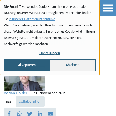
Zur Navigation
zu den Quicklinks
Zur Suche
Zum Inhalt
Die SmartIT verwendet Cookies, um Ihnen eine optimale
Nutzung unserer Website zu ermöglichen. Mehr Infos finden
Sie
in unserer Datenschutzrichtlinie
.
Wenn Sie ablehnen, werden Ihre Informationen beim Besuch
Sichern von Channels /
dieser Website nicht erfasst. Ein einzelnes Cookie wird in Ihrem
Browser gesetzt, um daran zu erinnern, dass Sie nicht
Kanälen in Microsoft
nachverfolgt werden möchten.
Teams – aber wie?
Einstellungen
Akzeptieren
Ablehnen
Adrian Dolder
·
21. November 2019
Tags:
Collaboration