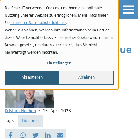
Zur Navigation
zu den Quicklinks
Zur Suche
Zum Inhalt
Die SmartIT verwendet Cookies, um Ihnen eine optimale
Nutzung unserer Website zu ermöglichen. Mehr Infos finden
Sie
in unserer Datenschutzrichtlinie
.
Wenn Sie ablehnen, werden Ihre Informationen beim Besuch
Langfristige interne
dieser Website nicht erfasst. Ein einzelnes Cookie wird in Ihrem
Browser gesetzt, um daran zu erinnern, dass Sie nicht
Nachfolgeregelung: 4 neue
nachverfolgt werden möchten.
Partner für die SmartIT
Einstellungen
Akzeptieren
Ablehnen
Kristian Hachen
·
13. April 2023
Tags:
Business