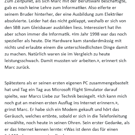
Zum Zeitpunkt, als sich Marc mit der Berufswahl beschäftigte,
gab es noch keine Lehre zum Informatiker. Also eiferte er
seinem Bruder hinterher, der eine Ausbildung zum Elektriker
absolvierte. Leider hat das nicht geklappt, weshalb er sich von
den SBB zum Gleisbauer ausbilden liess. Interessiert hat ihn
aber schon immer die Informatik. «Im Jahr 1998 war das noch
spezieller als heute. Die Hardware kam standardmässig mit
nichts und erlaubte einem die unterschiedlichsten Dinge damit
zu machen. Natürlich waren sie im Vergleich zu heute
leistungsschwach. Damit mussten wir arbeiten.», erinnert sich
Marc zurück.
Spätestens als er seinen ersten eigenen PC zusammengebastelt
hat und Tag ein Tag aus Microsoft Flight Simulator darauf
spielte, war Marcs Liebe zur Technik besiegelt. «Ich kann mich
noch gut an meinen ersten Ausflug ins Internet erinnern.»,
grinst Marc. Er habe sich ein Modem gekauft und hört das
Geräusch, welches ertönte, sobald er sich in die Telefonleitung
einwählte, noch heute in seinen Ohren. Sein erster Gedanke, als
er das Internet kennen lernte: «Was ist denn das für einen