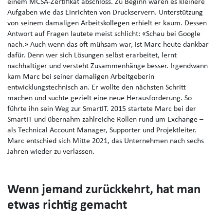
einem MCSA-Zertifikat abschloss. Zu Beginn waren es kleinere
Aufgaben wie das Einrichten von Druckservern. Unterstützung
von seinem damaligen Arbeitskollegen erhielt er kaum. Dessen
Antwort auf Fragen lautete meist schlicht: «Schau bei Google
nach.» Auch wenn das oft mühsam war, ist Marc heute dankbar
dafür. Denn wer sich Lösungen selbst erarbeitet, lernt
nachhaltiger und versteht Zusammenhänge besser.
Irgendwann
kam Marc bei seiner damaligen Arbeitgeberin
entwicklungstechnisch an. Er wollte den nächsten Schritt
machen und suchte gezielt eine neue Herausforderung. So
führte ihn sein Weg zur SmartIT.
2015 start
ete
Marc bei der
SmartIT und übernahm zahlreiche Rollen rund um Exchange –
als Technical Account Manager, Supporter und Projektleiter.
Marc entschied
sich Mitte 2021
, das Unternehmen nach sechs
Jahren wieder zu verlassen.
Wenn jemand zurückkehrt, hat man
etwas richtig gemacht