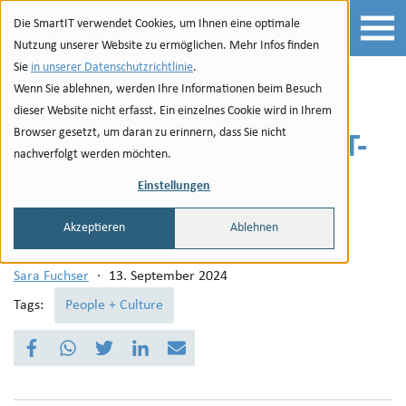
Zur Navigation
zu den Quicklinks
Zur Suche
Zum Inhalt
Die SmartIT verwendet Cookies, um Ihnen eine optimale
Nutzung unserer Website zu ermöglichen. Mehr Infos finden
Sie
in unserer Datenschutzrichtlinie
.
Wenn Sie ablehnen, werden Ihre Informationen beim Besuch
Marc - vom
dieser Website nicht erfasst. Ein einzelnes Cookie wird in Ihrem
Browser gesetzt, um daran zu erinnern, dass Sie nicht
Fensterplatzsitzer zum IT-
nachverfolgt werden möchten.
Consultant OnPrem +
Einstellungen
Network
Akzeptieren
Ablehnen
Sara Fuchser
·
13. September 2024
Tags:
People + Culture