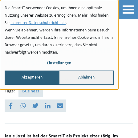
Zur Navigation
zu den Quicklinks
Zur Suche
Zum Inhalt
Die SmartIT verwendet Cookies, um Ihnen eine optimale
Nutzung unserer Website zu ermöglichen. Mehr Infos finden
Sie
in unserer Datenschutzrichtlinie
.
Wenn Sie ablehnen, werden Ihre Informationen beim Besuch
IT-Projekte sind immer
dieser Website nicht erfasst. Ein einzelnes Cookie wird in Ihrem
Browser gesetzt, um daran zu erinnern, dass Sie nicht
über Budget - das muss
nachverfolgt werden möchten.
nicht sein!
Einstellungen
Akzeptieren
Ablehnen
Sara Fuchser
·
29. Oktober 2025
Tags:
Business
Janic Jossi ist bei der SmartIT als Projektleiter tätig. Im