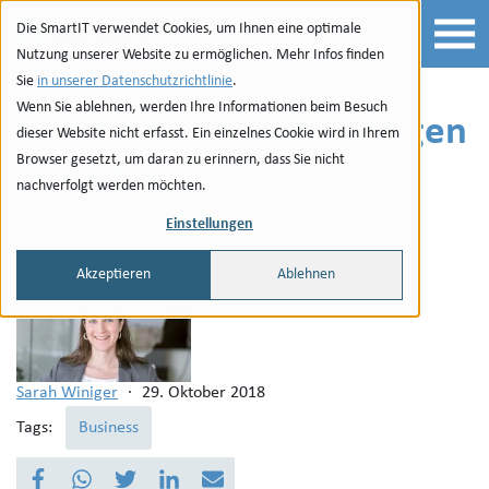
Zur Navigation
zu den Quicklinks
Zur Suche
Zum Inhalt
Die SmartIT verwendet Cookies, um Ihnen eine optimale
Nutzung unserer Website zu ermöglichen. Mehr Infos finden
Sie
in unserer Datenschutzrichtlinie
.
Wenn Sie ablehnen, werden Ihre Informationen beim Besuch
Wie finde ich den richtigen
dieser Website nicht erfasst. Ein einzelnes Cookie wird in Ihrem
Browser gesetzt, um daran zu erinnern, dass Sie nicht
IT-Partner? 5 Fragen für
nachverfolgt werden möchten.
Ihre Suche.
Einstellungen
Akzeptieren
Ablehnen
Sarah Winiger
·
29. Oktober 2018
Tags:
Business