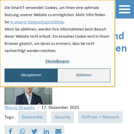
Zur Navigation
zu den Quicklinks
Zur Suche
Zum Inhalt
Die SmartIT verwendet Cookies, um Ihnen eine optimale
Nutzung unserer Website zu ermöglichen. Mehr Infos finden
Sie
in unserer Datenschutzrichtlinie
.
Wenn Sie ablehnen, werden Ihre Informationen beim Besuch
HPE Discover 2025: KI und
dieser Website nicht erfasst. Ein einzelnes Cookie wird in Ihrem
Browser gesetzt, um daran zu erinnern, dass Sie nicht
Juniper-Integration prägen
nachverfolgt werden möchten.
die IT-Zukunft
Einstellungen
Akzeptieren
Ablehnen
Marco Strazzini
·
17. Dezember 2025
Tags:
Datacenter
Security
OnPrem + Network