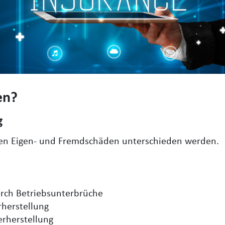
en?
g
hen Eigen- und Fremdschäden unterschieden werden.
urch Betriebsunterbrüche
rherstellung
erherstellung