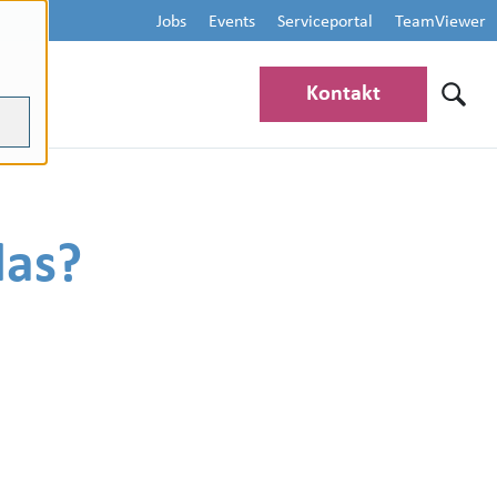
Jobs
Events
Serviceportal
TeamViewer
Kontakt
das?