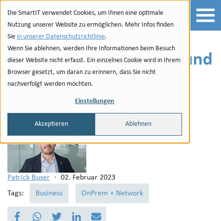
Zur Navigation
zu den Quicklinks
Zur Suche
Zum Inhalt
Die SmartIT verwendet Cookies, um Ihnen eine optimale
Nutzung unserer Website zu ermöglichen. Mehr Infos finden
Sie
in unserer Datenschutzrichtlinie
.
Wenn Sie ablehnen, werden Ihre Informationen beim Besuch
Bundesamt für Bauten und
dieser Website nicht erfasst. Ein einzelnes Cookie wird in Ihrem
Browser gesetzt, um daran zu erinnern, dass Sie nicht
Logistik setzt auf die
nachverfolgt werden möchten.
SmartIT
Einstellungen
Akzeptieren
Ablehnen
Patrick Buser
·
02. Februar 2023
Tags:
Business
OnPrem + Network