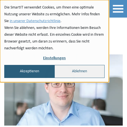
Zur Navigation
zu den Quicklinks
Zur Suche
Zum Inhalt
Die SmartIT verwendet Cookies, um Ihnen eine optimale
Nutzung unserer Website zu ermöglichen. Mehr Infos finden
Sie
in unserer Datenschutzrichtlinie
.
Wenn Sie ablehnen, werden Ihre Informationen beim Besuch
Patrick Fontana
dieser Website nicht erfasst. Ein einzelnes Cookie wird in Ihrem
Browser gesetzt, um daran zu erinnern, dass Sie nicht
nachverfolgt werden möchten.
Email
Einstellungen
Akzeptieren
Ablehnen