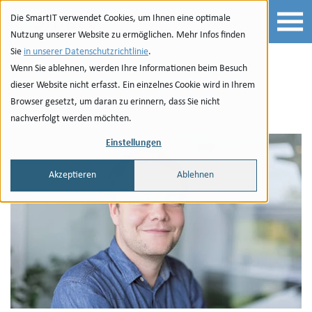
Zur Navigation
zu den Quicklinks
Zur Suche
Zum Inhalt
Die SmartIT verwendet Cookies, um Ihnen eine optimale
Nutzung unserer Website zu ermöglichen. Mehr Infos finden
Sie
in unserer Datenschutzrichtlinie
.
Wenn Sie ablehnen, werden Ihre Informationen beim Besuch
Fabrizio Gobeli
dieser Website nicht erfasst. Ein einzelnes Cookie wird in Ihrem
Browser gesetzt, um daran zu erinnern, dass Sie nicht
nachverfolgt werden möchten.
Email
Einstellungen
Akzeptieren
Ablehnen