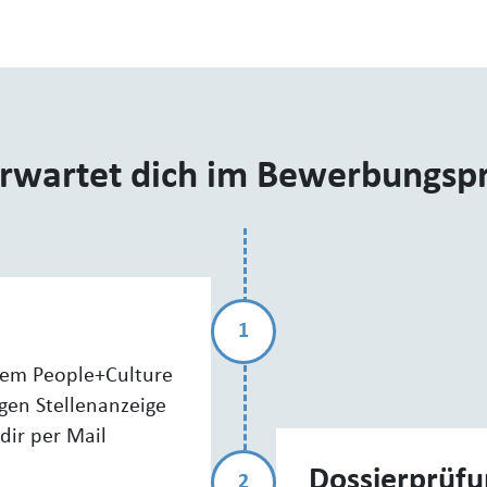
rwartet dich im Bewerbungsp
1
rem People+Culture
igen Stellenanzeige
dir per Mail
Dossierprüfu
2