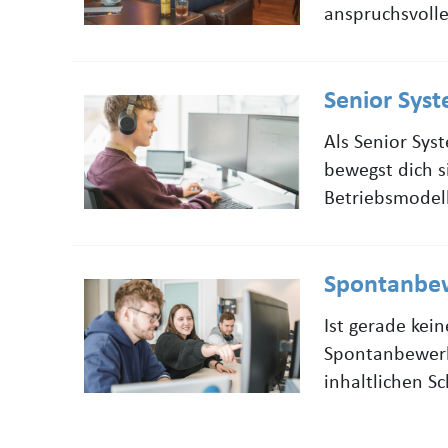
anspruchsvoll
Senior Sys
Als Senior Sys
bewegst dich s
Betriebsmodel
Spontanbe
Ist gerade kei
Spontanbewerb
inhaltlichen S