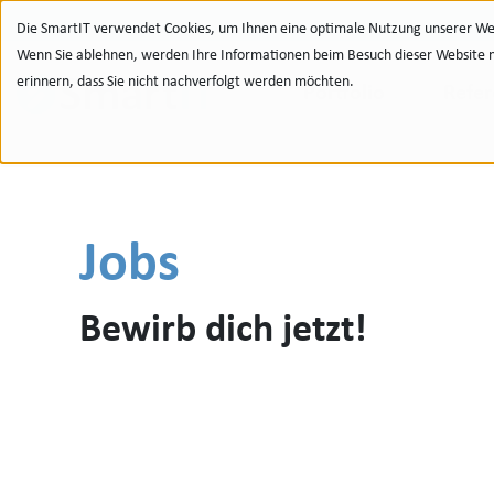
Zur Navigation
zu den Quicklinks
Zur Suche
Zum Inhalt
Die SmartIT verwendet Cookies, um Ihnen eine optimale Nutzung unserer Web
Wenn Sie ablehnen, werden Ihre Informationen beim Besuch dieser Website nic
erinnern, dass Sie nicht nachverfolgt werden möchten.
Portfolio
Refe
Jobs
Bewirb dich jetzt!