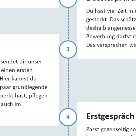
Du hast viel Zeit i
gesteckt. Das schät
deshalb angemess
Bewerbung darfst d
Das versprechen wir
3
 sendet dir unser
 einen ersten
Hier kannst du
n paar grundlegende
merkt hast, pflegen
t auch im
Erstgespräch
4
Passt gegenseitig s