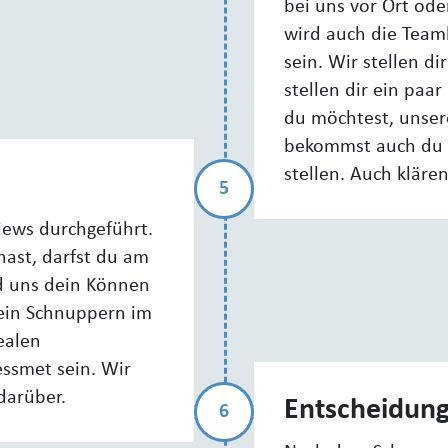
bei uns vor Ort ode
wird auch die Teaml
sein. Wir stellen di
stellen dir ein paa
du möchtest, unser
bekommst auch du 
stellen. Auch klären
5
iews durchgeführt.
hast, darfst du am
d uns dein Können
n ein Schnuppern im
ealen
ssmet sein. Wir
darüber.
Entscheidun
6