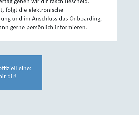
tag geben wir dir rasch Bescheid.
st, folgt die elektronische
nung und im Anschluss das Onboarding,
ann gerne persönlich informieren.
iziell eine:
it dir!