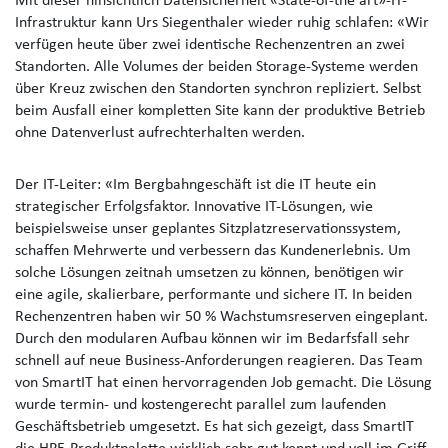
Mit dieser hinsichtlich Datensicherheit «State-of-the art»-IT-
Infrastruktur kann Urs Siegenthaler wieder ruhig schlafen: «Wir
verfügen heute über zwei identische Rechenzentren an zwei
Standorten. Alle Volumes der beiden Storage-Systeme werden
über Kreuz zwischen den Standorten synchron repliziert. Selbst
beim Ausfall einer kompletten Site kann der produktive Betrieb
ohne Datenverlust aufrechterhalten werden.
Der IT-Leiter: «Im Bergbahngeschäft ist die IT heute ein
strategischer Erfolgsfaktor. Innovative IT-Lösungen, wie
beispielsweise unser geplantes Sitzplatzreservationssystem,
schaffen Mehrwerte und verbessern das Kundenerlebnis. Um
solche Lösungen zeitnah umsetzen zu können, benötigen wir
eine agile, skalierbare, performante und sichere IT. In beiden
Rechenzentren haben wir 50 % Wachstumsreserven eingeplant.
Durch den modularen Aufbau können wir im Bedarfsfall sehr
schnell auf neue Business-Anforderungen reagieren. Das Team
von SmartIT hat einen hervorragenden Job gemacht. Die Lösung
wurde termin- und kostengerecht parallel zum laufenden
Geschäftsbetrieb umgesetzt. Es hat sich gezeigt, dass SmartIT