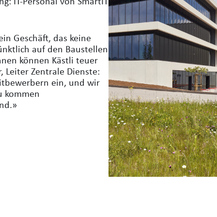
ng: IT-Personal von SmartIT
ein Geschäft, das keine
nktlich auf den Baustellen
nnen können Kästli teuer
 Leiter Zentrale Dienste:
itbewerbern ein, und wir
azu kommen
ind.»