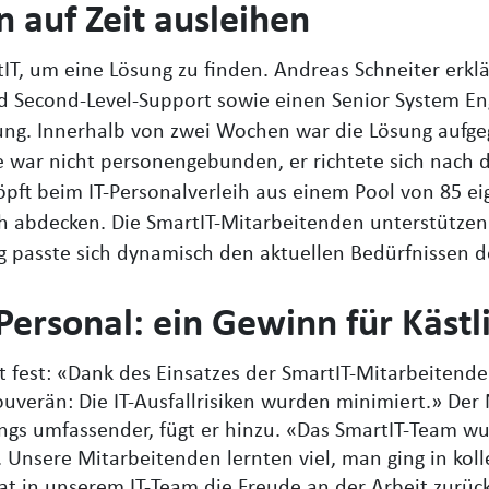
 auf Zeit ausleihen
tIT, um eine Lösung zu finden. Andreas Schneiter erkl
nd Second-Level-Support sowie einen Senior System En
ng. Innerhalb von zwei Wochen war die Lösung aufgegl
e war nicht personengebunden, er richtete sich nach 
ft beim IT-Personalverleih aus einem Pool von 85 ei
 abdecken. Die SmartIT-Mitarbeitenden unterstützen 
 passte sich dynamisch den aktuellen Bedürfnissen de
ersonal: ein Gewinn für Kästl
t fest: «Dank des Einsatzes der SmartIT-Mitarbeitende
 souverän: Die IT-Ausfallrisiken wurden minimiert.» Der
ings umfassender, fügt er hinzu. «Das SmartIT-Team wu
 Unsere Mitarbeitenden lernten viel, man ging in kol
t in unserem IT-Team die Freude an der Arbeit zurü