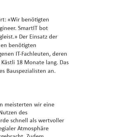
ärt: «Wir benötigten
gineer. SmartIT bot
eist.» Der Einsatz der
den benötigten
genen IT-Fachleuten, deren
Kästli 18 Monate lang. Das
s Bauspezialisten an.
i
n meisterten wir eine
 Nutzen des
rde schnell als wertvoller
legialer Atmosphäre
ckgebracht. Zudem