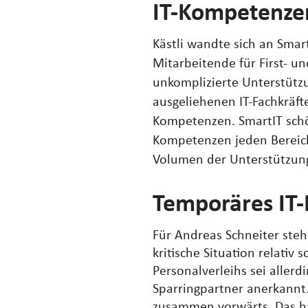
IT-Kompetenzen
Kästli wandte sich an Smar
Mitarbeitende für First- u
unkomplizierte Unterstützu
ausgeliehenen IT-Fachkräft
Kompetenzen. SmartIT schöp
Kompetenzen jeden Bereich
Volumen der Unterstützung
Temporäres IT-P
Für Andreas Schneiter steh
kritische Situation relativ
Personalverleihs sei allerd
Sparringpartner anerkannt.
zusammen vorwärts. Das ha