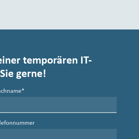
einer temporären IT-
Sie gerne!
achname
*
elefonnummer