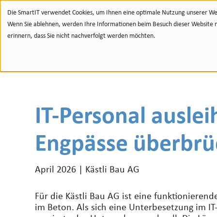
Zur Navigation
zu den Quicklinks
Zur Suche
Zum Inhalt
Die SmartIT verwendet Cookies, um Ihnen eine optimale Nutzung unserer Web
Wenn Sie ablehnen, werden Ihre Informationen beim Besuch dieser Website nic
erinnern, dass Sie nicht nachverfolgt werden möchten.
Portfolio
Refe
IT-Personal ausle
Engpässe überbrü
April 2026 | Kästli Bau AG
Für die Kästli Bau AG ist eine funktionierend
im Beton. Als sich eine Unterbesetzung im I