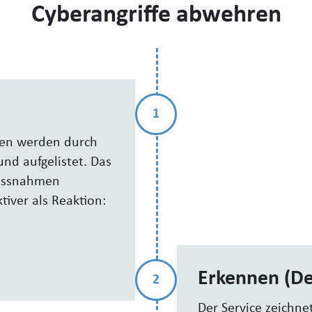
Cyberangriffe abwehren
1
men werden durch
und aufgelistet. Das
Massnahmen
ktiver als Reaktion:
Erkennen (De
2
Der Service zeichnet