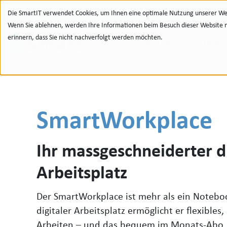
Zur Navigation
zu den Quicklinks
Zur Suche
Zum Inhalt
Die SmartIT verwendet Cookies, um Ihnen eine optimale Nutzung unserer Web
Wenn Sie ablehnen, werden Ihre Informationen beim Besuch dieser Website nic
erinnern, dass Sie nicht nachverfolgt werden möchten.
Portfolio
Refe
SmartWorkplace
Ihr massgeschneiderter di
Arbeitsplatz
Der SmartWorkplace ist mehr als ein Notebo
digitaler Arbeitsplatz ermöglicht er flexible
Arbeiten
–
und das bequem im Monats-Abo.