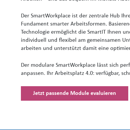
Der
SmartWorkplace
ist der zentrale Hub Ihr
Fundament smarter Arbeitsformen.
Basiere
Technologie ermöglich
t die SmartIT Ihnen
und
individuell und flexibel am gemeinsamen Un
arbeiten und
unterstützt
damit
eine
optimie
Der modulare SmartWorkplace lässt sich perf
anpassen. Ihr Arbeitsplatz 4.0: verfügbar, sch
Jetzt passende Module evaluieren