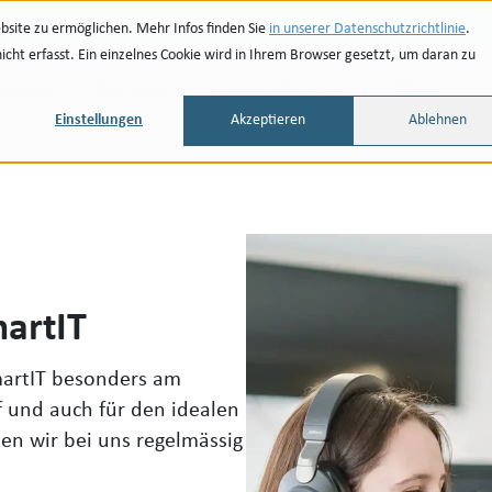
site zu ermöglichen. Mehr Infos finden Sie
in unserer Datenschutzrichtlinie
.
ht erfasst. Ein einzelnes Cookie wird in Ihrem Browser gesetzt, um daran zu
renzen
Partner
Unternehmen
Blog
Einstellungen
Akzeptieren
Ablehnen
martIT
martIT besonders am
f und auch für den idealen
ten wir bei uns regelmässig