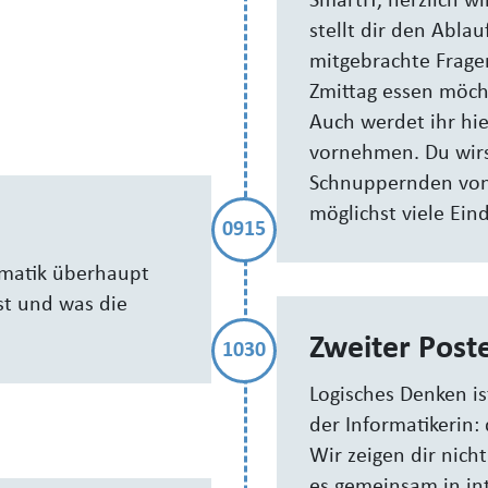
SmartIT, herzlich 
stellt dir den Ablau
mitgebrachte Frage
Zmittag essen möchte
Auch werdet ihr hie
vornehmen. Du wirs
Schnuppernden von
möglichst viele Ein
0915
ormatik überhaupt
ist und was die
Zweiter Post
1030
Logisches Denken is
der Informatikerin:
Wir zeigen dir nich
es gemeinsam in in