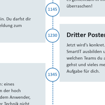
überraschen!
1145
in. Du darfst dir
meldung zum
Dritter Poste
1230
Jetzt wird’s konkret
SmartIT ausbilden un
welchen Teams du ar
gehst und vieles meh
Aufgabe für dich.
1345
n: eines
en der hoch
 dem Anwender,
er Technik nicht