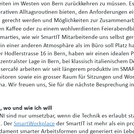
eiten im Westen von Bern zurückkehren zu müssen. Es 
erativen Alltagsroutinen bieten, den Anforderungen e
n gerecht werden und Möglichkeiten zur Zusammenarb
ten Kaffee oder zu einem wohlverdienten Feierabendb
arties, wie wir SmartIT Mitarbeitende uns selbst ge
in einer anderen Atmosphäre als im Büro soll Platz h
er Hodlerstrasse 16 in Bern, haben wir einen idealen P
zentralster Lage in Bern, bei klassisch italienischem 
asercafé arbeiten wir seit längerem produktiv im SMART
nitoren sowie ein grosser Raum für Sitzungen und Wo
a. Wir freuen uns, Sie für die nächste Besprechung 
, wo und wie ich will
I sind nur umsetzbar, wenn die Technik es erlaubt s
n. Der
SmartWorkplace
der SmartIT ist mehr als ein pro
undament smarter Arbeitsformen und generiert ein Lebe