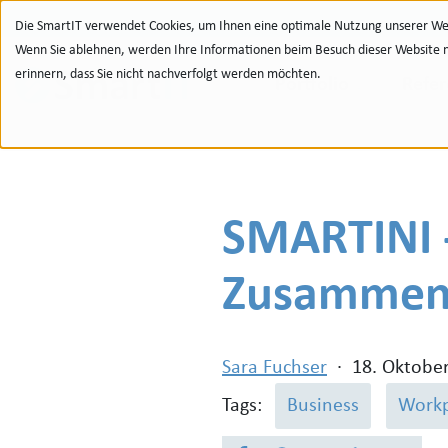
Zur Navigation
zu den Quicklinks
Zur Suche
Zum Inhalt
Die SmartIT verwendet Cookies, um Ihnen eine optimale Nutzung unserer Web
Wenn Sie ablehnen, werden Ihre Informationen beim Besuch dieser Website nic
erinnern, dass Sie nicht nachverfolgt werden möchten.
Portfolio
Refe
SMARTINI -
Zusammen
Sara Fuchser
·
18. Oktobe
Tags:
Business
Workp