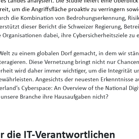
des Landes analysiert. Die Studie liefert eine Überblick
eit, um die Angriffsfläche proaktiv zu verringern sow
. Durch die Kombination von Bedrohungserkennung, R
stützt dieser Bericht die Schweizer Regierung, Betrei
 Organisationen dabei, ihre Cybersicherheitsziele zu 
 Welt zu einem globalen Dorf gemacht, in dem wir stän
teragieren. Diese Vernetzung bringt nicht nur Chance
erheit wird daher immer wichtiger, um die Integrität u
 gewährleisten. Angesichts der neuesten Erkenntnisse 
erland’s Cyberspace: An Overview of the National Digit
ht unsere Branche ihre Hausaufgaben nicht?
r die IT-Verantwortlichen