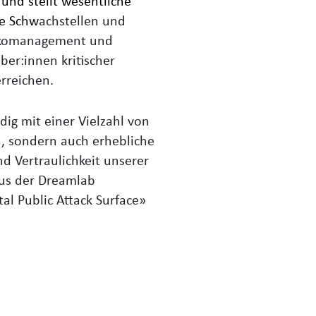
 und stellt wesentliche
ie Schw
achstellen und
isikomanagement und
ber:innen kritischer
erreichen.
dig mit einer Vielzahl von
n, sondern auch erhebliche
nd Vertraulichkeit unserer
aus der Dreamlab
al Public Attack Surface»