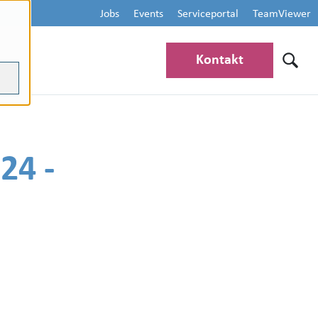
Jobs
Events
Serviceportal
TeamViewer
Kontakt
24 -