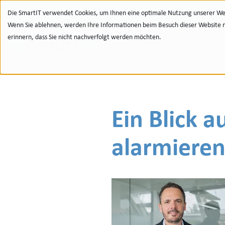
Zur Navigation
zu den Quicklinks
Zur Suche
Zum Inhalt
Die SmartIT verwendet Cookies, um Ihnen eine optimale Nutzung unserer Web
Wenn Sie ablehnen, werden Ihre Informationen beim Besuch dieser Website nic
erinnern, dass Sie nicht nachverfolgt werden möchten.
Portfolio
Refe
Ein Blick a
alarmieren