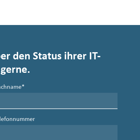
r den Status ihrer IT-
 gerne.
achname
*
elefonnummer