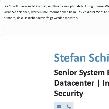
Zur Navigation
zu den Quicklinks
Zur Suche
Zum Inhalt
Die SmartIT verwendet Cookies, um Ihnen eine optimale Nutzung unserer Web
Wenn Sie ablehnen, werden Ihre Informationen beim Besuch dieser Website nic
erinnern, dass Sie nicht nachverfolgt werden möchten.
Portfolio
Refe
Stefan Sch
Senior System 
Datacenter | In
Security