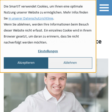
Zur Navigation
zu den Quicklinks
Zur Suche
Zum Inhalt
Die SmartIT verwendet Cookies, um Ihnen eine optimale
Nutzung unserer Website zu ermöglichen. Mehr Infos finden
Sie
in unserer Datenschutzrichtlinie
.
Wenn Sie ablehnen, werden Ihre Informationen beim Besuch
Lorenzo Erroi
dieser Website nicht erfasst. Ein einzelnes Cookie wird in Ihrem
Browser gesetzt, um daran zu erinnern, dass Sie nicht
Senior System Engineer Workplace
nachverfolgt werden möchten.
Einstellungen
Email
Phone
LinkedIn
Akzeptieren
Ablehnen